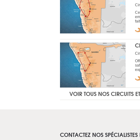
Ci
Ce 
em
fai
C
Ci
Of
saf
exp
VOIR TOUS NOS CIRCUITS E
CONTACTEZ NOS SPÉCIALISTES 