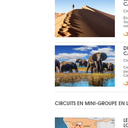
C
Ci
En
Su
nu
D
C
Ci
Ce
pa
Ca
CIRCUITS EN MINI-GROUPE EN
L
L