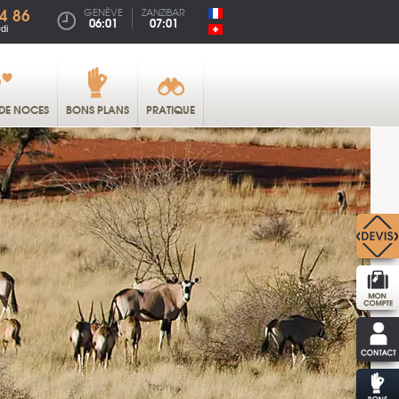
4 86
GENÈVE
ZANZIBAR
06:01
07:01
di
DE NOCES
BONS PLANS
PRATIQUE