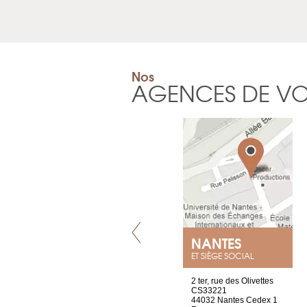
Nos
AGENCES DE V
LYON
NANTES
ET SIÈGE SOCIAL
4 rue A de Saint-Exupéry
2 ter, rue des Olivettes
69002 Lyon
CS33221
France
44032 Nantes Cedex 1