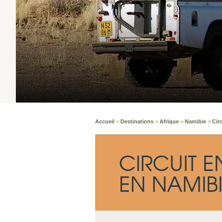
Accueil
>
Destinations
>
Afrique
>
Namibie
>
Cir
CIRCUIT 
EN NAMIB