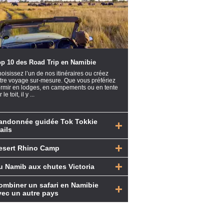
op 10 des Road Trip en Namibie
oisissez l’un de nos itinéraires ou créez
tre voyage sur-mesure. Que vous préfériez
rmir en lodges, en campements ou en tente
 le toit, il y ...
andonnée guidée Tok Tokkie
ails
esert Rhino Camp
u Namib aux chutes Victoria
ombiner un safari en Namibie
vec un autre pays