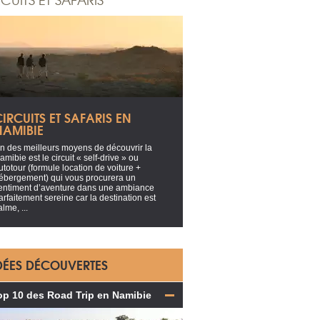
IRCUITS ET SAFARIS EN
NAMIBIE
n des meilleurs moyens de découvrir la
amibie est le circuit « self-drive » ou
utotour (formule location de voiture +
ébergement) qui vous procurera un
entiment d’aventure dans une ambiance
arfaitement sereine car la destination est
alme, ...
DÉES DÉCOUVERTES
op 10 des Road Trip en Namibie