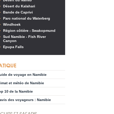
Désert du Namib
Désert du Kalahari
Bande de Caprivi
Parc national du Waterberg
Windhoek
Région côtière - Swakopmund
Sud Namibie - Fish River
Canyon
Epupa Falls
ATIQUE
uide de voyage en Namibie
limat et météo de Namibie
op 10 de la Namibie
’avis des voyageurs : Namibie
CUITS ET SAFARIS