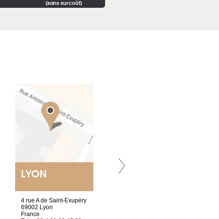
(sans surcoût)
LYON
NANTES
ET SIÈGE SOCIAL
4 rue A de Saint-Exupéry
2 ter, rue des Olivettes
69002 Lyon
CS33221
France
44032 Nantes Cedex 1