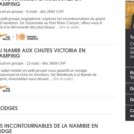
AMPING
rcuit en groupe - 8 nuits - dès 2865 CHF
 petit groupe anglophone, explorez les incontournables du grand
d namibien. De Sossusvlei au Fish River Canyon, offrez-vous 8
its à la découverte des plus beaux ...
(lire la suite)
T
Ch
U NAMIB AUX CHUTES VICTORIA EN
vo
do
AMPING
sur
rcuit en groupe - 13 nuits - dès 3609 CHF
 safari mobile en petit groupe vous garantit un voyage
R
ssionnant et riche en émotions. De Windhoek à la Bande de
Tr
privi, émerveillez-vous devant ...
(lire la suite)
D
D
 LODGES
C
a
ES INCONTOURNABLES DE LA NAMIBIE EN
ODGE