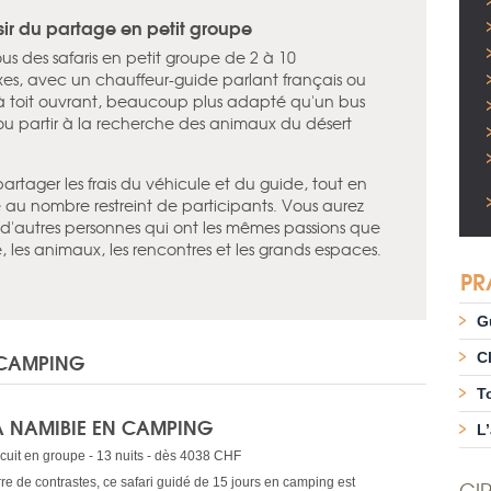
ir du partage en petit groupe
s des safaris en petit groupe de 2 à 10
ixes, avec un chauffeur-guide parlant français ou
4 à toit ouvrant, beaucoup plus adapté qu'un bus
, ou partir à la recherche des animaux du désert
rtager les frais du véhicule et du guide, tout en
e au nombre restreint de participants. Vous aurez
c d'autres personnes qui ont les mêmes passions que
, les animaux, les rencontres et les grands espaces.
PR
G
 CAMPING
C
T
A NAMIBIE EN CAMPING
L
rcuit en groupe - 13 nuits - dès 4038 CHF
rre de contrastes, ce safari guidé de 15 jours en camping est
CIR