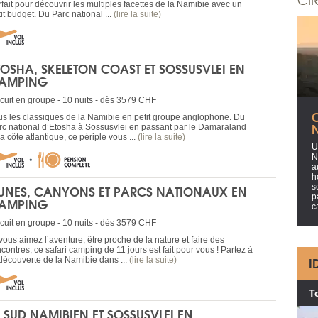
fait pour découvrir les multiples facettes de la Namibie avec un
it budget. Du Parc national ...
(lire la suite)
TOSHA, SKELETON COAST ET SOSSUSVLEI EN
AMPING
rcuit en groupe - 10 nuits - dès 3579 CHF
C
us les classiques de la Namibie en petit groupe anglophone. Du
rc national d’Etosha à Sossusvlei en passant par le Damaraland
la côte atlantique, ce périple vous ...
(lire la suite)
U
N
a
h
UNES, CANYONS ET PARCS NATIONAUX EN
s
p
AMPING
c
rcuit en groupe - 10 nuits - dès 3579 CHF
vous aimez l’aventure, être proche de la nature et faire des
contres, ce safari camping de 11 jours est fait pour vous ! Partez à
I
 découverte de la Namibie dans ...
(lire la suite)
T
E SUD NAMIBIEN ET SOSSUSVLEI EN