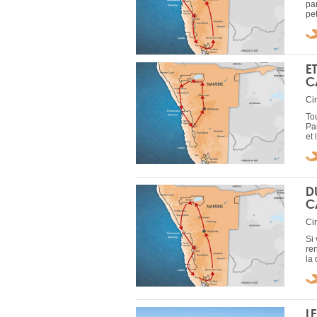
par
pet
E
C
Ci
To
Pa
et 
D
C
Ci
Si 
ren
la
L