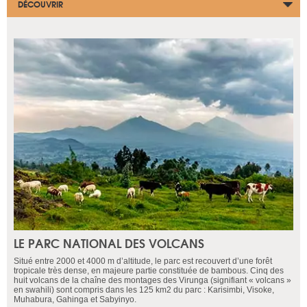
DÉCOUVRIR
LE PARC NATIONAL DES VOLCANS
Situé entre 2000 et 4000 m d’altitude, le parc est recouvert d’une forêt
tropicale très dense, en majeure partie constituée de bambous. Cinq des
huit volcans de la chaîne des montages des Virunga (signifiant « volcans »
en swahili) sont compris dans les 125 km2 du parc : Karisimbi, Visoke,
Muhabura, Gahinga et Sabyinyo.