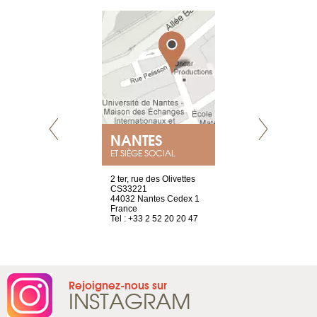
NANTES
GENÈV
ET SIÈGE SOCIAL
Saint-Exupéry
2 ter, rue des Olivettes
rue de Montc
n
CS33221
1207 Genèv
44032 Nantes Cedex 1
Suisse
 81 88 45 68
France
Tel : +41 22 
Tel : +33 2 52 20 20 47
Rejoignez-nous sur
INSTAGRAM