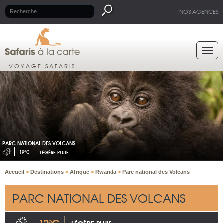
NOS AGENCES
VOYAGE SAFARIS
PARC NATIONAL DES VOLCANS
19°C
LÉGÈRE PLUIE
Accueil
>
Destinations
>
Afrique
>
Rwanda
>
Parc national des Volcans
PARC NATIONAL DES VOLCANS
12°C