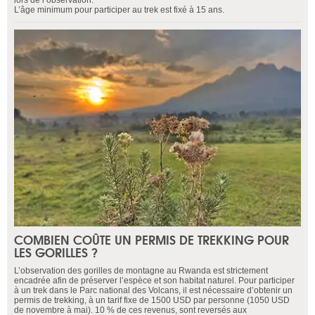
lors de l’observation.
L’âge minimum pour participer au trek est fixé à 15 ans.
COMBIEN COÛTE UN PERMIS DE TREKKING POUR
LES GORILLES ?
L’observation des gorilles de montagne au Rwanda est strictement
encadrée afin de préserver l’espèce et son habitat naturel. Pour participer
à un trek dans le Parc national des Volcans, il est nécessaire d’obtenir un
permis de trekking, à un tarif fixe de 1500 USD par personne (1050 USD
de novembre à mai). 10 % de ces revenus, sont reversés aux