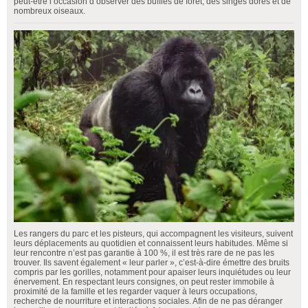
peut-être l’occasion d’observer des buffles de forêt, des singes dorés et de
nombreux oiseaux.
Les rangers du parc et les pisteurs, qui accompagnent les visiteurs, suivent
leurs déplacements au quotidien et connaissent leurs habitudes. Même si
leur rencontre n’est pas garantie à 100 %, il est très rare de ne pas les
trouver. Ils savent également « leur parler », c’est-à-dire émettre des bruits
compris par les gorilles, notamment pour apaiser leurs inquiétudes ou leur
énervement. En respectant leurs consignes, on peut rester immobile à
proximité de la famille et les regarder vaquer à leurs occupations,
recherche de nourriture et interactions sociales. Afin de ne pas déranger