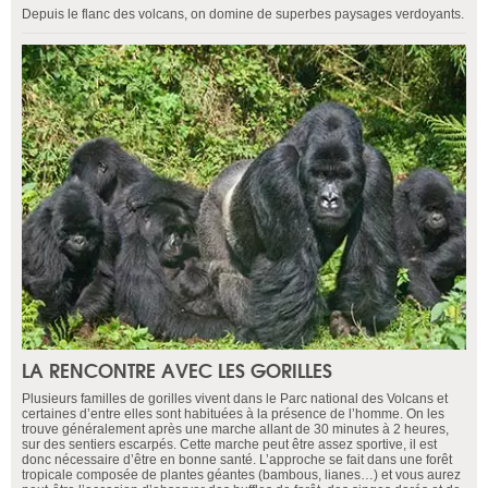
Depuis le flanc des volcans, on domine de superbes paysages verdoyants.
LA RENCONTRE AVEC LES GORILLES
Plusieurs familles de gorilles vivent dans le Parc national des Volcans et
certaines d’entre elles sont habituées à la présence de l’homme. On les
trouve généralement après une marche allant de 30 minutes à 2 heures,
sur des sentiers escarpés. Cette marche peut être assez sportive, il est
donc nécessaire d’être en bonne santé. L’approche se fait dans une forêt
tropicale composée de plantes géantes (bambous, lianes…) et vous aurez