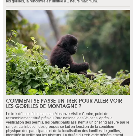
les gorilles, la rencontre est limitée à 1 heure maximum.
COMMENT SE PASSE UN TREK POUR ALLER VOIR
LES GORILLES DE MONTAGNE ?
Le trek débute tôt le matin au Musanze Visitor Centre, point de
rassemblement situé près du Parc national des Volcans. Après la
vérification des permis, les participants assistent à un briefing assuré par le
ranger. L’attribution des groupes se fait en fonction de la condition
physique des participants et de la localisation des familles de gorilles,
identifiée la veille par les pisteurs. La durée du trek varie généralement