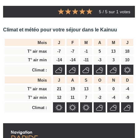
5
/ 5 sur
1
votes
Climat et météo pour votre séjour dans le Kainuu
Mois
J
F
M
A
M
J
T° air max
-7
-7
-1
5
13
18
T° air min
-14
-14
-11
-3
3
10
Climat :
Mois
J
A
S
O
N
D
T° air max
21
19
13
5
0
-4
T° air min
12
11
7
-2
-4
-9
Climat :
Navigation