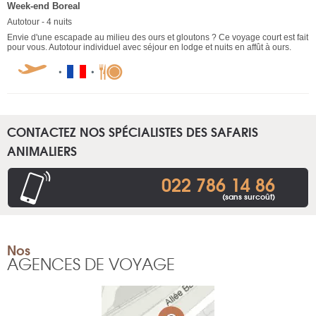
Week-end Boreal
Autotour - 4 nuits
Envie d'une escapade au milieu des ours et gloutons ? Ce voyage court est fait
pour vous. Autotour individuel avec séjour en lodge et nuits en affût à ours.
CONTACTEZ NOS SPÉCIALISTES DES SAFARIS
ANIMALIERS
022 786 14 86
(sans surcoût)
Nos
AGENCES DE VOYAGE