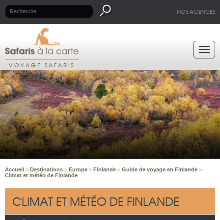
NOS AGENCES
VOYAGE SAFARIS
Accueil
>
Destinations
>
Europe
>
Finlande
>
Guide de voyage en Finlande
>
Climat et météo de Finlande
CLIMAT ET MÉTÉO DE FINLANDE