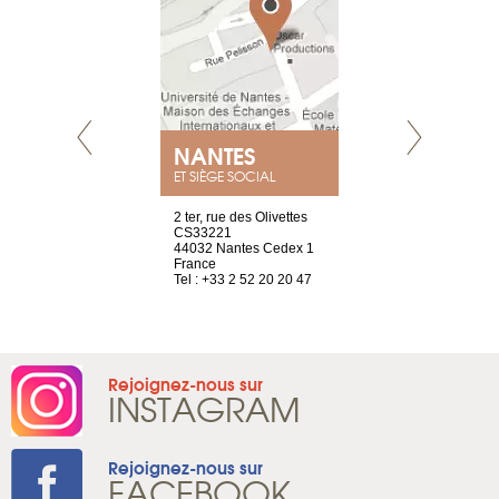
NANTES
GENÈV
ET SIÈGE SOCIAL
Saint-Exupéry
2 ter, rue des Olivettes
rue de Montc
n
CS33221
1207 Genèv
44032 Nantes Cedex 1
Suisse
 81 88 45 68
France
Tel : +41 22 
Tel : +33 2 52 20 20 47
Rejoignez-nous sur
INSTAGRAM
Rejoignez-nous sur
FACEBOOK