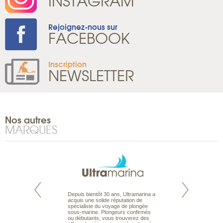
INSTAGRAM
Rejoignez-nous sur
FACEBOOK
Inscription
NEWSLETTER
Nos autres
MARQUES
te est le spécialiste
Depuis bientôt 30 ans, Ultramarina a
Expert du voyage 
 le Pacifique.
acquis une solide réputation de
Australie à la Car
bout du monde, en
spécialiste du voyage de plongée
tous les types de 
sière, pour
sous-marine. Plongeurs confirmés
Australie, en séjour
ples et des îles
ou débutants, vous trouverez des
adaptés à vos envi