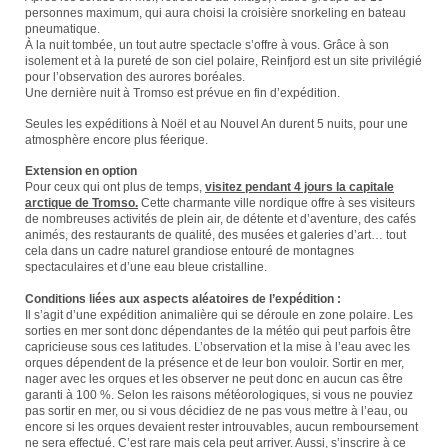
personnes maximum, qui aura choisi la croisière snorkeling en bateau
pneumatique.
À la nuit tombée, un tout autre spectacle s’offre à vous. Grâce à son
isolement et à la pureté de son ciel polaire, Reinfjord est un site privilégié
pour l’observation des aurores boréales.
Une dernière nuit à Tromso est prévue en fin d’expédition.
Seules les expéditions à Noël et au Nouvel An durent 5 nuits, pour une
atmosphère encore plus féerique.
Extension en option
Pour ceux qui ont plus de temps,
visitez pendant 4 jours la capitale
arctique de Tromso.
Cette charmante ville nordique offre à ses visiteurs
de nombreuses activités de plein air, de détente et d’aventure, des cafés
animés, des restaurants de qualité, des musées et galeries d’art… tout
cela dans un cadre naturel grandiose entouré de montagnes
spectaculaires et d’une eau bleue cristalline.
Conditions liées aux aspects aléatoires de l’expédition :
Il s’agit d’une expédition animalière qui se déroule en zone polaire. Les
sorties en mer sont donc dépendantes de la météo qui peut parfois être
capricieuse sous ces latitudes. L’observation et la mise à l’eau avec les
orques dépendent de la présence et de leur bon vouloir. Sortir en mer,
nager avec les orques et les observer ne peut donc en aucun cas être
garanti à 100 %. Selon les raisons météorologiques, si vous ne pouviez
pas sortir en mer, ou si vous décidiez de ne pas vous mettre à l’eau, ou
encore si les orques devaient rester introuvables, aucun remboursement
ne sera effectué. C’est rare mais cela peut arriver. Aussi, s’inscrire à ce