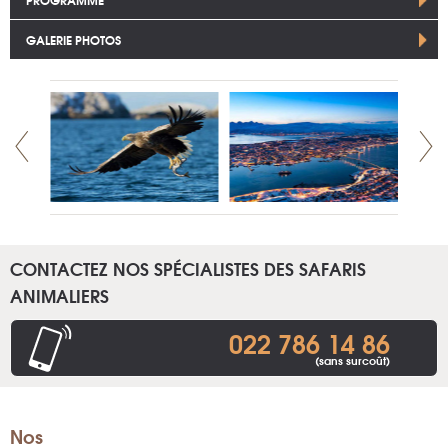
GALERIE PHOTOS
CONTACTEZ NOS SPÉCIALISTES DES SAFARIS
ANIMALIERS
022 786 14 86
(sans surcoût)
Nos