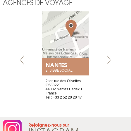
AGENCES DE VOYAGE
NANTES
GENÈV
ET SIÈGE SOCIAL
Saint-Exupéry
2 ter, rue des Olivettes
rue de Montc
n
CS33221
1207 Genèv
44032 Nantes Cedex 1
Suisse
 81 88 45 68
France
Tel : +41 22 
Tel : +33 2 52 20 20 47
Rejoignez-nous sur