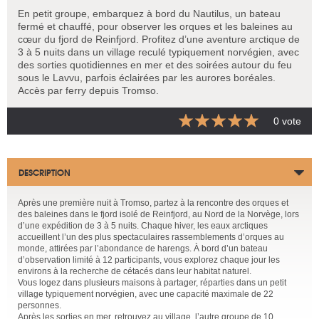
En petit groupe, embarquez à bord du Nautilus, un bateau
fermé et chauffé, pour observer les orques et les baleines au
cœur du fjord de Reinfjord. Profitez d’une aventure arctique de
3 à 5 nuits dans un village reculé typiquement norvégien, avec
des sorties quotidiennes en mer et des soirées autour du feu
sous le Lavvu, parfois éclairées par les aurores boréales.
Accès par ferry depuis Tromso.
0 vote
DESCRIPTION
Après une première nuit à Tromso, partez à la rencontre des orques et
des baleines dans le fjord isolé de Reinfjord, au Nord de la Norvège, lors
d’une expédition de 3 à 5 nuits. Chaque hiver, les eaux arctiques
accueillent l’un des plus spectaculaires rassemblements d’orques au
monde, attirées par l’abondance de harengs. À bord d’un bateau
d’observation limité à 12 participants, vous explorez chaque jour les
environs à la recherche de cétacés dans leur habitat naturel.
Vous logez dans plusieurs maisons à partager, réparties dans un petit
village typiquement norvégien, avec une capacité maximale de 22
personnes.
Après les sorties en mer, retrouvez au village, l’autre groupe de 10