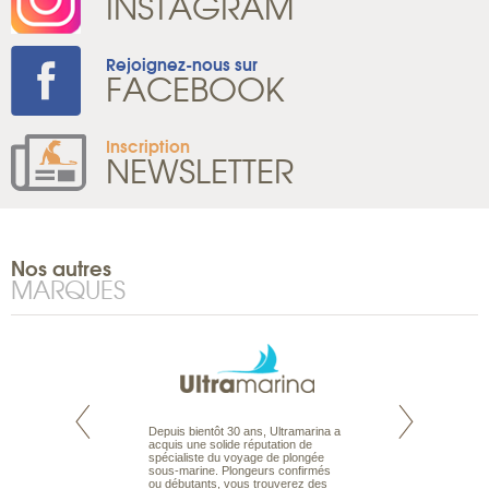
INSTAGRAM
Rejoignez-nous sur
FACEBOOK
Inscription
NEWSLETTER
Nos autres
MARQUES
te est le spécialiste
Depuis bientôt 30 ans, Ultramarina a
Expert du voyage 
 le Pacifique.
acquis une solide réputation de
Australie à la Car
bout du monde, en
spécialiste du voyage de plongée
tous les types de 
sière, pour
sous-marine. Plongeurs confirmés
Australie, en séjour
ples et des îles
ou débutants, vous trouverez des
adaptés à vos envi