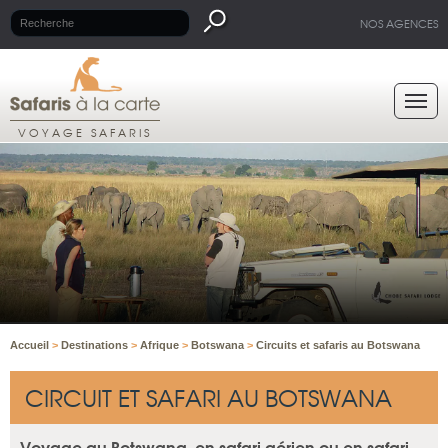
NOS AGENCES
VOYAGE SAFARIS
Accueil
>
Destinations
>
Afrique
>
Botswana
>
Circuits et safaris au Botswana
CIRCUIT ET SAFARI AU BOTSWANA
Voyage au Botswana, en safari aérien ou en safari