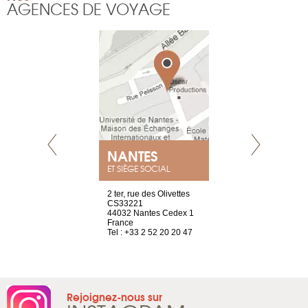
AGENCES DE VOYAGE
NANTES
GENÈV
ET SIÈGE SOCIAL
Saint-Exupéry
2 ter, rue des Olivettes
rue de Montc
n
CS33221
1207 Genèv
44032 Nantes Cedex 1
Suisse
 81 88 45 68
France
Tel : +41 22 
Tel : +33 2 52 20 20 47
Rejoignez-nous sur