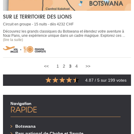
SUR LE TERRITOIRE DES LIONS
Circuit en groupe - 15 nuits - dès 4232 CHF
Découvrez les grands classiques du Botswana et étendez votre aventure à
Nxai Pans, une expérience unique dans un cadre magique. Explorez ces ...
(lire la suite)
<<
1
2
3
4
>>
4.87
/ 5 sur
199
votes
Navigation
RAPIDE
Botswana
Parc national de Chobe et Savute