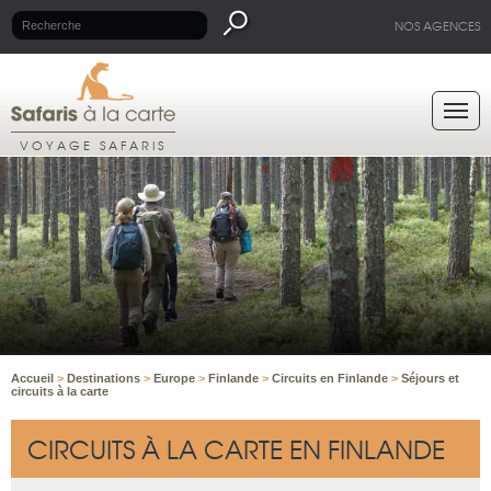
NOS AGENCES
VOYAGE SAFARIS
Accueil
>
Destinations
>
Europe
>
Finlande
>
Circuits en Finlande
>
Séjours et
circuits à la carte
CIRCUITS À LA CARTE EN FINLANDE