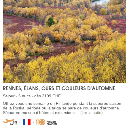
RENNES, ÉLANS, OURS ET COULEURS D'AUTOMNE
Séjour - 6 nuits - dès 2109 CHF
Offrez-vous une semaine en Finlande pendant la superbe saison
de la Ruska, période où la taïga se pare de couleurs d’automne.
Séjour en maison d’hôtes et excursions ...
(lire la suite)