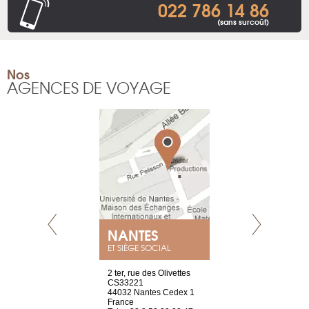
022 786 14 86
(sans surcoût)
Nos
AGENCES DE VOYAGE
NANTES
GENÈV
ET SIÈGE SOCIAL
Saint-Exupéry
2 ter, rue des Olivettes
rue de Montc
n
CS33221
1207 Genèv
44032 Nantes Cedex 1
Suisse
 81 88 45 68
France
Tel : +41 22 