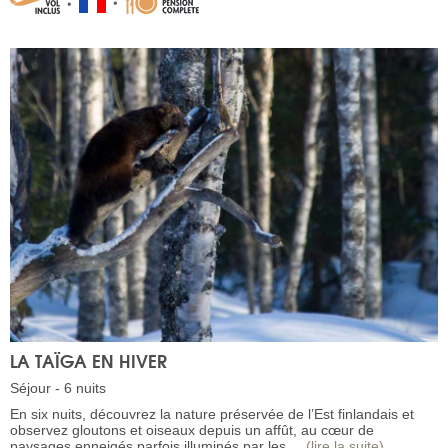
LA TAÏGA EN HIVER
Séjour - 6 nuits
En six nuits, découvrez la nature préservée de l’Est finlandais et
observez gloutons et oiseaux depuis un affût, au cœur de
paysages enneigés parfois illuminés par les ...
(lire la suite)