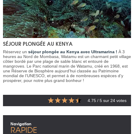
SÉJOUR PLONGÉE AU KENYA
Réservez un
séjour plongée au Kenya avec Ultramarina !
À 3
heures au Nord de Mombasa, Watamu est un charmant petit village
côtier bordé par une plage de sable blanc et entouré de
mangroves. Le Parc national marin de Watamu, créé en 1968, est
une Réserve de Biosphère aujourd’hui classée au Patrimoine
mondial de l’UNESCO, et permet à de nombreuses espèces d’y
prospérer, pour notre plus grand bonheur !
4.75
/ 5 sur
24
votes
Navigation
RAPIDE