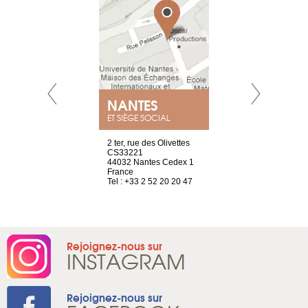
NANTES
GENÈV
ET SIÈGE SOCIAL
Saint-Exupéry
2 ter, rue des Olivettes
rue de Montc
n
CS33221
1207 Genèv
44032 Nantes Cedex 1
Suisse
 81 88 45 68
France
Tel : +41 22 
Tel : +33 2 52 20 20 47
Rejoignez-nous sur
INSTAGRAM
Rejoignez-nous sur