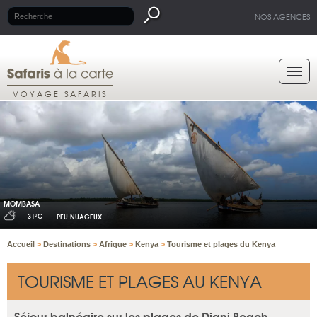
NOS AGENCES
VOYAGE SAFARIS
MOMBASA
31°C
PEU NUAGEUX
Accueil
>
Destinations
>
Afrique
>
Kenya
>
Tourisme et plages du Kenya
TOURISME ET PLAGES AU KENYA
Séjour balnéaire sur les plages de Diani Beach