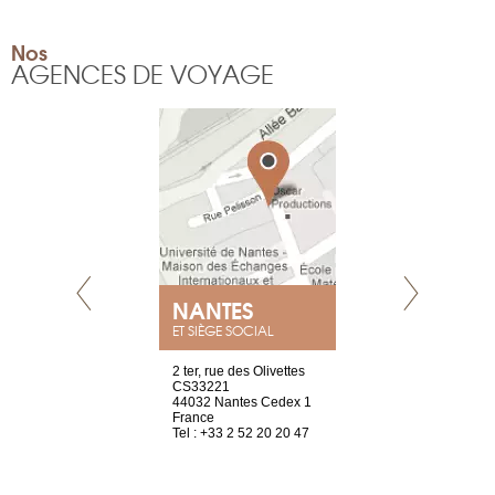
Nos
AGENCES DE VOYAGE
NANTES
GENÈV
ET SIÈGE SOCIAL
Saint-Exupéry
2 ter, rue des Olivettes
rue de Montc
n
CS33221
1207 Genèv
44032 Nantes Cedex 1
Suisse
 81 88 45 68
France
Tel : +41 22 
Tel : +33 2 52 20 20 47